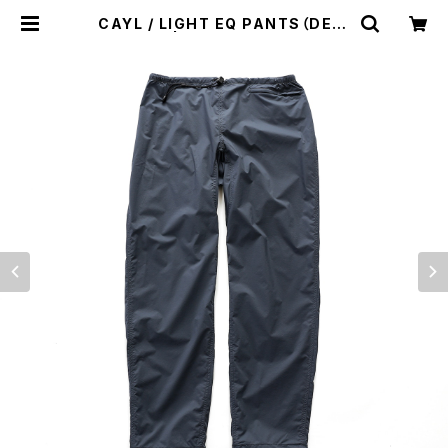
CAYL / LIGHT EQ PANTS（DENI
M BLUE） | st. valley house - セ
ントバレーハウス