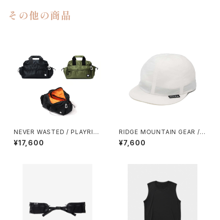
その他の商品
NEVER WASTED / PLAYRIP
RIDGE MOUNTAIN GEAR / B
（MA-1）
ASIC CAP（2026）
¥17,600
¥7,600