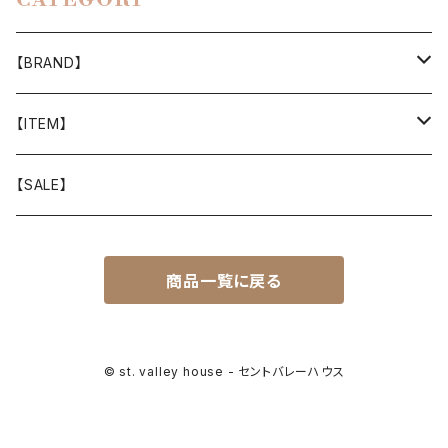
CATEGORY
【BRAND】
山と道
【ITEM】
T-SHIRT
迷迭香
WEAR
【SALE】
SHIRTS
408 OWN WORKS
CAP
商品一覧に戻る
BOTTOMS
303
BAG
OUTER
Akihiro Wood Works
SHOES
© st. valley house - セントバレーハウス
BACKPACK
ALLMANSRIGHT
SUNGLASS