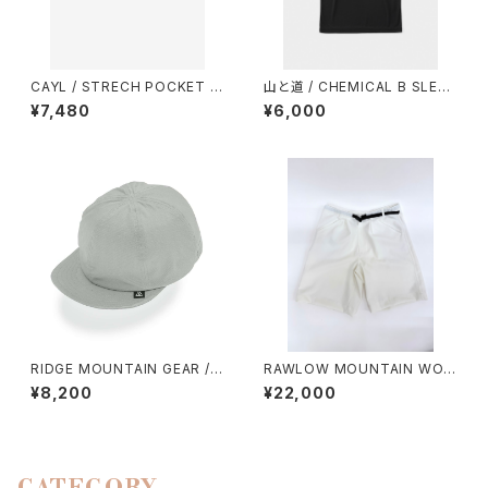
CAYL / STRECH POCKET H
山と道 / CHEMICAL B SLEEV
IP BELT
ELESS（MEN）
¥7,480
¥6,000
RIDGE MOUNTAIN GEAR / B
RAWLOW MOUNTAIN WOR
ASIC CAP（NT）
KS / HIKER GURKHA PANTS
¥8,200
¥22,000