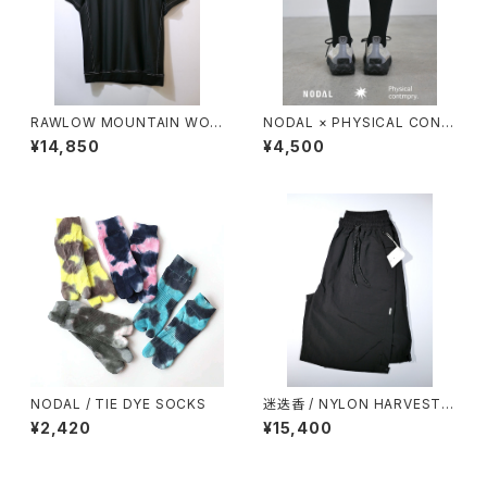
RAWLOW MOUNTAIN WOR
NODAL × PHYSICAL CONT
KS / DAD LITE CREW
MPRY.
¥14,850
¥4,500
NODAL / TIE DYE SOCKS
迷迭香 / NYLON HARVEST L
OOSE SHORTS（2026）
¥2,420
¥15,400