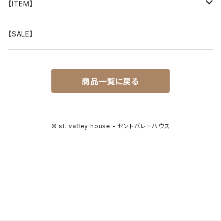
山と道
【ITEM】
T-SHIRT
迷迭香
WEAR
【SALE】
SHIRTS
408 OWN WORKS
CAP
商品一覧に戻る
BOTTOMS
303
BAG
OUTER
Akihiro Wood Works
SHOES
© st. valley house - セントバレーハウス
BACKPACK
ALLMANSRIGHT
SUNGLASS
HEADGEAR
ALTRA
ACCESSORY
bal
WALLET