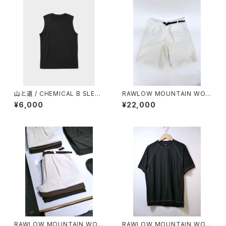
山と道 / CHEMICAL B SLEEV
RAWLOW MOUNTAIN WOR
ELESS（MEN）
KS / HIKER GURKHA PANTS
¥6,000
¥22,000
RAWLOW MOUNTAIN WOR
RAWLOW MOUNTAIN WOR