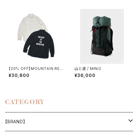
【20% OFF】MOUNTAIN RES
山と道 / MINI2
EARCH / H.I.T.M. SHIRT
¥30,800
¥36,000
CATEGORY
【BRAND】