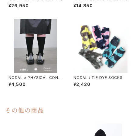
KS / HIKER BAKER PANTS
KS / DAD LITE CREW
¥26,950
¥14,850
NODAL × PHYSICAL CONT
NODAL / TIE DYE SOCKS
MPRY.
¥4,500
¥2,420
その他の商品