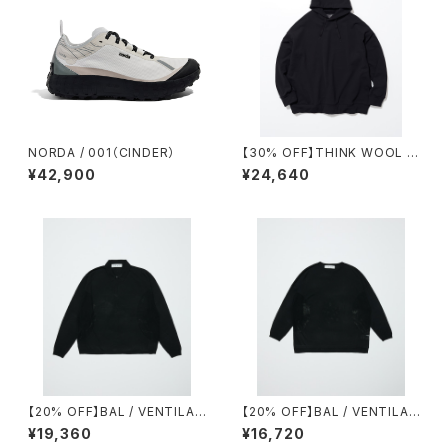
NORDA / 001（CINDER）
【30% OFF】THINK WOOL /
BRUSHED LINING PARKA
¥42,900
¥24,640
【20% OFF】BAL / VENTILAT
【20% OFF】BAL / VENTILAT
ION MESH KNIT ZIP POLO
ION MESH CREW SWEATER
¥19,360
¥16,720
LS