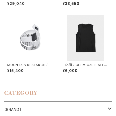
CHNICAL WOOL TROUSER
S（BEIGE）
¥29,040
¥33,550
MOUNTAIN RESEARCH / RI
山と道 / CHEMICAL B SLEEV
VET BELT
ELESS（MEN）
¥15,400
¥6,000
CATEGORY
【BRAND】