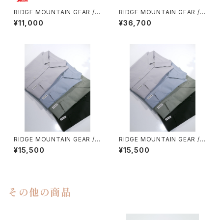
RIDGE MOUNTAIN GEAR / S
RIDGE MOUNTAIN GEAR /
ACOCHE
ONE MILE TRIM
¥11,000
¥36,700
RIDGE MOUNTAIN GEAR / B
RIDGE MOUNTAIN GEAR / B
ASIC SHORT SLEEVE SHIR
ASIC SHORT SLEEVE SHIR
¥15,500
¥15,500
T（WOMEN）
T（MEN）
その他の商品