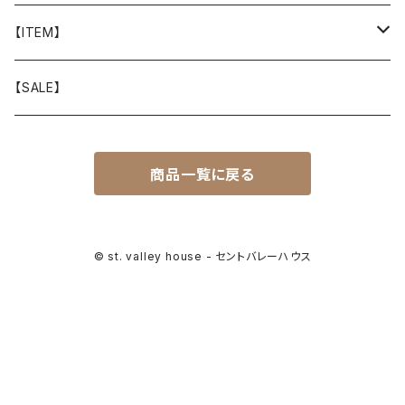
山と道
【ITEM】
T-SHIRT
迷迭香
WEAR
【SALE】
SHIRTS
408 OWN WORKS
CAP
商品一覧に戻る
BOTTOMS
303
BAG
OUTER
Akihiro Wood Works
SHOES
© st. valley house - セントバレーハウス
BACKPACK
ALLMANSRIGHT
SUNGLASS
HEADGEAR
ALTRA
ACCESSORY