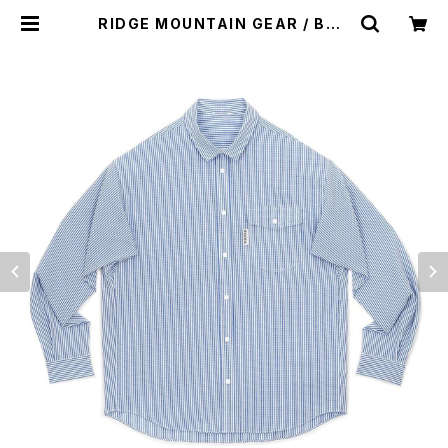
RIDGE MOUNTAIN GEAR / BAS
IC LONG SLEEVE SHIRT "STRI
PE"（MEN） | st. valley house -
セントバレーハウス