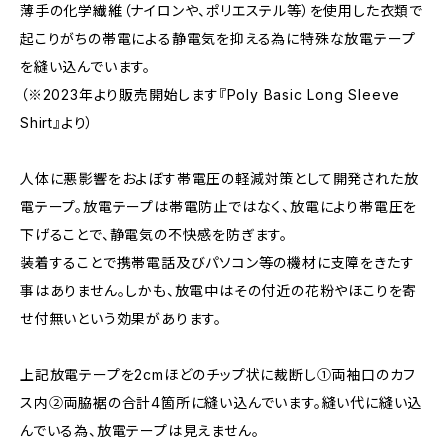
薄手の化学繊維（ナイロンや、ポリエステル等）を使用した衣類で
起こりがちの帯電による静電気を抑える為に特殊な放電テープ
を縫い込んでいます。
（※2023年より販売開始します『Poly Basic Long Sleeve
Shirt』より）
人体に悪影響をおよぼす帯電圧の軽減対策として開発された放
電テープ。放電テープは帯電防止ではなく、放電により帯電圧を
下げることで、静電気の不快感を防ぎます。
装着することで携帯電話及びパソコン等の機材に支障をきたす
事はありません。しかも、放電中はその付近の花粉やほこりを寄
せ付無いという効果があります。
上記放電テープを2cmほどのチップ状に裁断し①両袖口のカフ
ス内②両脇裾の合計4箇所に縫い込んでいます。縫い代に縫い込
んでいる為、放電テープは見えません。