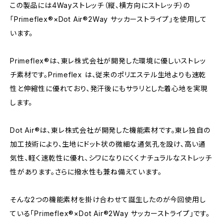
この製品には4Wayストレッチ（縦、横方向にストレッチ）の
「Primeflex®×Dot Air®2Way サッカーストライプ」を使用して
います。
Primeflex®は、東レ株式会社が開発した環境に優しいストレッ
チ素材です。Primeflex は、従来のポリエステル生地よりも速乾
性と伸縮性に優れており、発汗後にもサラリとした着心地を実現
します。
Dot Air®は、東レ株式会社が開発した機能素材です。東レ独自の
加工技術により、生地にドット状の微細な通気孔を設け、高い通
気性、軽く速乾性に優れ、シワになりにくくナチュラルなストレッチ
性があります。さらに撥水性も兼ね備えています。
そんな2つの機能素材を掛け合わせて誕生したのが今回使用し
ている「Primeflex®×Dot Air®2Way サッカーストライプ」です。