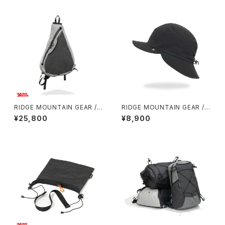
RIDGE MOUNTAIN GEAR / S
RIDGE MOUNTAIN GEAR / S
ASH PACK
HADE CAP
¥25,800
¥8,900