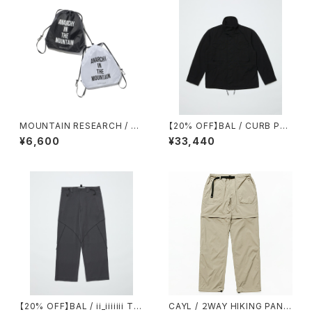
MOUNTAIN RESEARCH / W
【20% OFF】BAL / CURB PO
ANDER PACK
CKET FIELD JACKET
¥6,600
¥33,440
【20% OFF】BAL / ii_iiiiiii TE
CAYL / ２WAY HIKING PANT