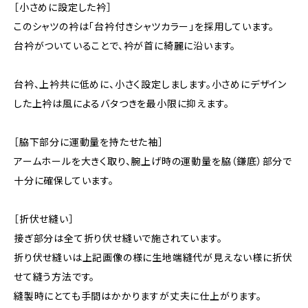
［小さめに設定した衿］
このシャツの衿は「台衿付きシャツカラー」を採用しています。
台衿がついていることで、衿が首に綺麗に沿います。
台衿、上衿共に低めに、小さく設定しまします。小さめにデザイン
した上衿は風によるバタつきを最小限に抑えます。
［脇下部分に運動量を持たせた袖］
アームホールを大きく取り、腕上げ時の運動量を脇（鎌底）部分で
十分に確保しています。
［折伏せ縫い］
接ぎ部分は全て折り伏せ縫いで施されています。
折り伏せ縫いは上記画像の様に生地端縫代が見えない様に折伏
せて縫う方法です。
縫製時にとても手間はかかりますが丈夫に仕上がります。