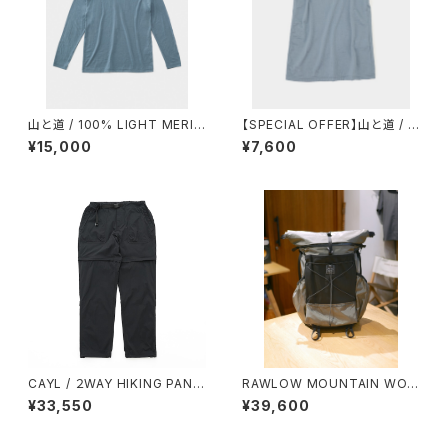
山と道 / 100% LIGHT MERIN
【SPECIAL OFFER】山と道 / 1
O LONGSLEEVE（UNISEX）
00% MERINO LIGHT TANK
¥15,000
¥7,600
（WOMEN）
CAYL / ２WAY HIKING PANT
RAWLOW MOUNTAIN WOR
S（BLACK）
KS / RASCAL（GRAY）
¥33,550
¥39,600