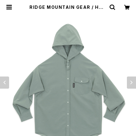
RIDGE MOUNTAIN GEAR / HOO
DED LONG SLEEVE SHIRT（WO
MEN） | st. valley house - セン
トバレーハウス