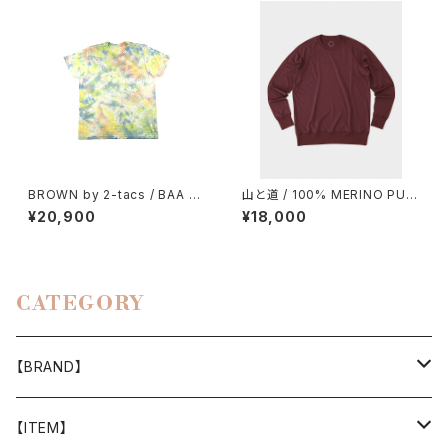
BROWN by 2-tacs / BAA P
山と道 / 100% MERINO PUL
OCKET（TIE DYE）
LOVER（UNISEX）
¥20,900
¥18,000
CATEGORY
【BRAND】
山と道
【ITEM】