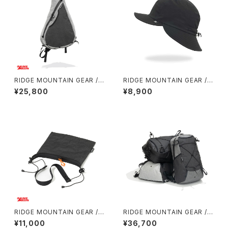
RIDGE MOUNTAIN GEAR / S
RIDGE MOUNTAIN GEAR / S
ASH PACK
HADE CAP
¥25,800
¥8,900
RIDGE MOUNTAIN GEAR / S
RIDGE MOUNTAIN GEAR /
ACOCHE
ONE MILE TRIM
¥11,000
¥36,700