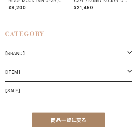
RIDGE MOUNTAIN GEAR / B
CAYL / FANNY PACK（B-GRI
ASIC CAP（NT）EXTRA
D）
¥8,200
¥21,450
CATEGORY
【BRAND】
山と道
【ITEM】
T-SHIRT
迷迭香
WEAR
【SALE】
SHIRTS
408 OWN WORKS
CAP
商品一覧に戻る
BOTTOMS
303
BAG