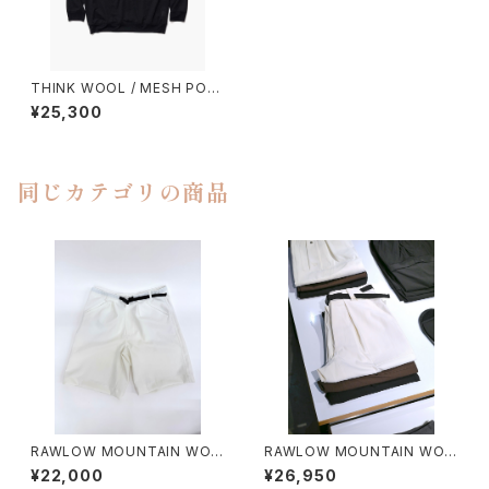
THINK WOOL / MESH POL
O SHIRTS LS
¥25,300
同じカテゴリの商品
RAWLOW MOUNTAIN WOR
RAWLOW MOUNTAIN WOR
KS / HIKER GURKHA PANTS
KS / HIKER BAKER PANTS
¥22,000
¥26,950