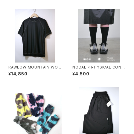
RAWLOW MOUNTAIN WOR
NODAL × PHYSICAL CONT
KS / DAD LITE CREW
MPRY.
¥14,850
¥4,500