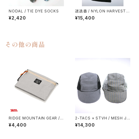
NODAL / TIE DYE SOCKS
迷迭香 / NYLON HARVEST L
OOSE SHORTS（2026）
¥2,420
¥15,400
その他の商品
RIDGE MOUNTAIN GEAR /
2-TACS × STVH / MESH JE
TRAVEL POUCH PLUS（ULT
T CAP
¥4,400
¥14,300
RA）