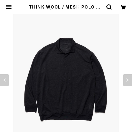
THINK WOOL / MESH POLO SH
IRTS LS | st. valley house - セ
ントバレーハウス