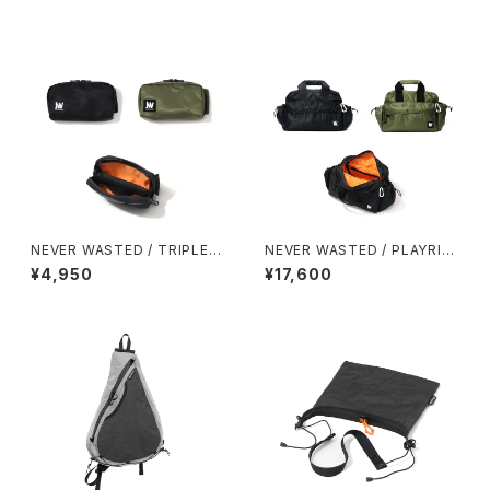
NEVER WASTED / TRIPLEY
NEVER WASTED / PLAYRIP
ES（MA-1）
（MA-1）
¥4,950
¥17,600