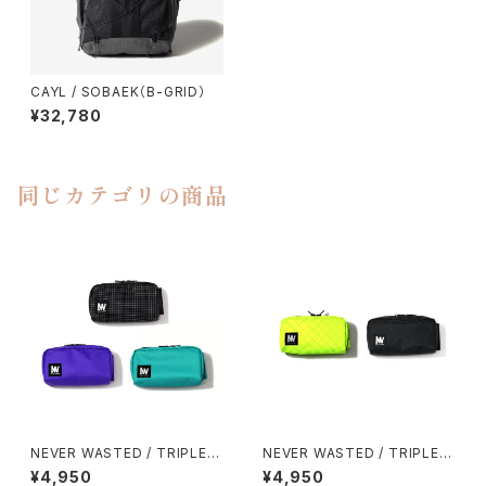
CAYL / SOBAEK（B-GRID）
¥32,780
同じカテゴリの商品
NEVER WASTED / TRIPLEY
NEVER WASTED / TRIPLEY
ES
ES（ECOPAK）
¥4,950
¥4,950