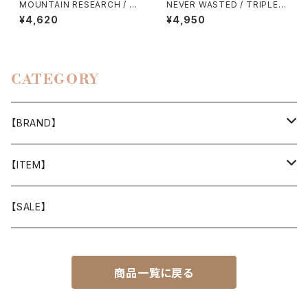
MOUNTAIN RESEARCH / TI
NEVER WASTED / TRIPLEY
E DYE TABI
ES（ECOPAK）
¥4,620
¥4,950
CATEGORY
【BRAND】
山と道
【ITEM】
T-SHIRT
迷迭香
WEAR
【SALE】
SHIRTS
408 OWN WORKS
CAP
商品一覧に戻る
BOTTOMS
303
BAG