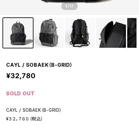
1
/17
CAYL / SOBAEK（B-GRID）
¥32,780
SOLD OUT
CAYL / SOBAEK（B-GRID）
¥３２，７８０（税込）