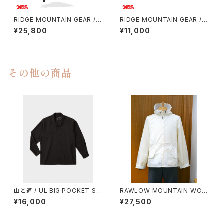
RIDGE MOUNTAIN GEAR / S
RIDGE MOUNTAIN GEAR / S
ASH PACK
ACOCHE
¥25,800
¥11,000
その他の商品
山と道 / UL BIG POCKET SH
RAWLOW MOUNTAIN WOR
IRTS（UNISEX）
KS / AIRY HOODIE
¥16,000
¥27,500