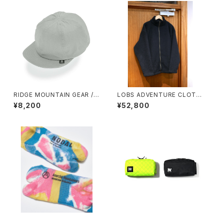
RIDGE MOUNTAIN GEAR / B
LOBS ADVENTURE CLOTHI
ASIC CAP（NT）EXTRA
NG / C1 DUCKBILL BOA JK
¥8,200
¥52,800
T