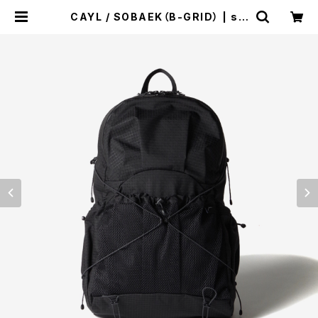
CAYL / SOBAEK（B-GRID） | st.
valley house - セントバレーハウ
ス