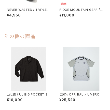
NEVER WASTED / TRIPLEY
RIDGE MOUNTAIN GEAR / S
ES（MA-1）
ACOCHE
¥4,950
¥11,000
その他の商品
山と道 / UL BIG POCKET SH
【20% OFF】BAL × UMBRO /
IRTS（UNISEX）
SOCCER JERSEY
¥16,000
¥25,520