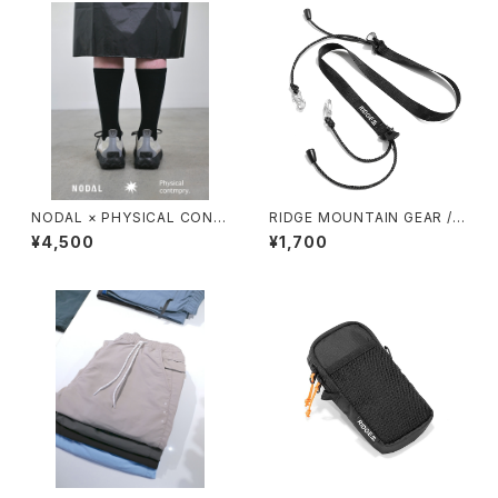
NODAL × PHYSICAL CONT
RIDGE MOUNTAIN GEAR / S
MPRY.
HOULDER STRAP TOUGH
¥4,500
¥1,700