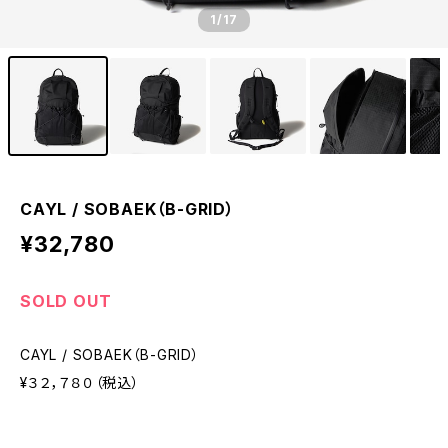
1
/17
CAYL / SOBAEK（B-GRID）
¥32,780
SOLD OUT
CAYL / SOBAEK（B-GRID）
¥３２，７８０（税込）