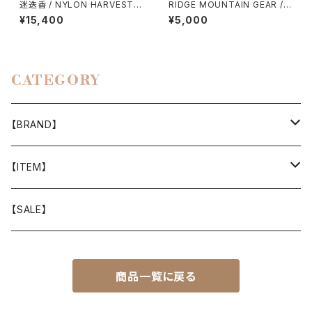
迷迭香 / NYLON HARVEST T
RIDGE MOUNTAIN GEAR /
RAINER CLASSIC（2026）
CHEST INCREASE
¥15,400
¥5,000
CATEGORY
【BRAND】
山と道
【ITEM】
T-SHIRT
迷迭香
WEAR
【SALE】
SHIRTS
408 OWN WORKS
CAP
商品一覧に戻る
BOTTOMS
303
BAG