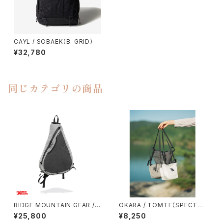
CAYL / SOBAEK（B-GRID）
¥32,780
同じカテゴリの商品
RIDGE MOUNTAIN GEAR / S
OKARA / TOMTE（SPECTR
ASH PACK
A）
¥25,800
¥8,250