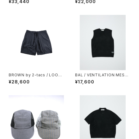
¥33,440
¥22,000
BROWN by 2-tacs / LOOSE
BAL / VENTILATION MESH
SHORTS（NYLON）
CREW VEST
¥28,600
¥17,600