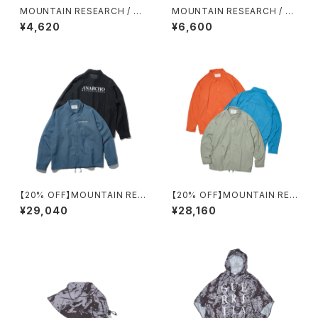
MOUNTAIN RESEARCH / TI
MOUNTAIN RESEARCH / W
E DYE TABI
ANDER PACK
¥4,620
¥6,600
【20% OFF】MOUNTAIN RES
【20% OFF】MOUNTAIN RES
EARCH / F.M. COACH SHIR
EARCH / COACH SHIRT
¥29,040
¥28,160
T