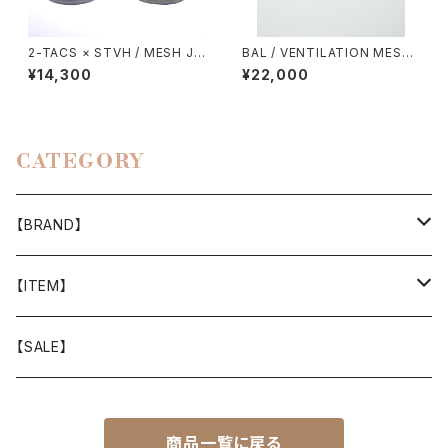
2-TACS × STVH / MESH JE
BAL / VENTILATION MESH
T CAP
KNIT ZIP POLO SS
¥14,300
¥22,000
CATEGORY
【BRAND】
山と道
【ITEM】
T-SHIRT
迷迭香
WEAR
【SALE】
SHIRTS
408 OWN WORKS
CAP
商品一覧に戻る