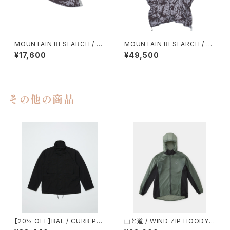
MOUNTAIN RESEARCH / SP
MOUNTAIN RESEARCH / SP
LATRAIL HAT
LATRAIL PONCHO
¥17,600
¥49,500
その他の商品
【20% OFF】BAL / CURB PO
山と道 / WIND ZIP HOODY
CKET FIELD JACKET
（UNISEX）