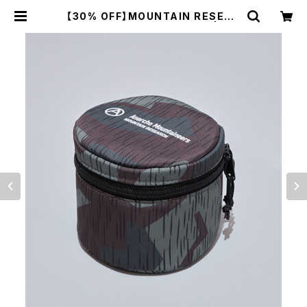
【30% OFF】MOUNTAIN RESEAR
CH / A.C. CASE（ROUND） | st.
valley house - セントバレーハウ
ス