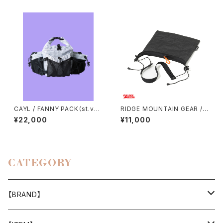
CAYL / FANNY PACK（st.vall
RIDGE MOUNTAIN GEAR / S
ey house exclusive mode
ACOCHE
¥22,000
¥11,000
l）
CATEGORY
【BRAND】