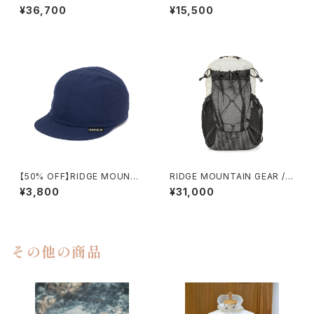
ONE MILE TRIM
ASIC SHORT SLEEVE SHIR
¥36,700
¥15,500
T（WOMEN）
【50% OFF】RIDGE MOUNTA
RIDGE MOUNTAIN GEAR /
IN GEAR / BASIC CAP
ONE MILE MP（CREAM）
¥3,800
¥31,000
その他の商品