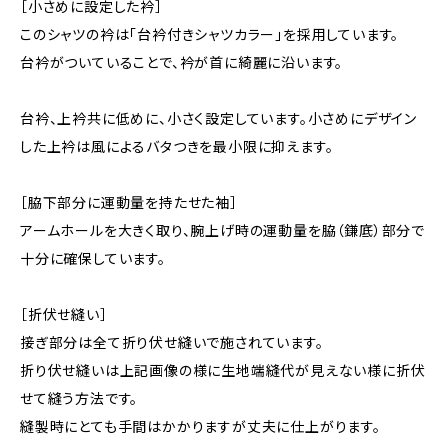
［小さめに設定した衿］
このシャツの衿は「台衿付きシャツカラー」を採用しています。
台衿がついていることで、衿が首に綺麗に沿います。
台衿、上衿共に低めに、小さく設定しています。小さめにデザイン
した上衿は風によるバタつきを最小限に抑えます。
［脇下部分に運動量を持たせた袖］
アームホールを大きく取り、腕上げ時の運動量を脇（鎌底）部分で
十分に確保しています。
［折伏せ縫い］
接ぎ部分は全て折り伏せ縫いで施されています。
折り伏せ縫いは上記画像の様に生地端縫代が見えない様に折伏
せて縫う方法です。
縫製時にとても手間はかかりますが丈夫に仕上がります。