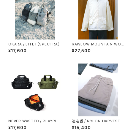
OKARA / LITET（SPECTRA）
RAWLOW MOUNTAIN WOR
KS / AIRY HOODIE
¥17,600
¥27,500
NEVER WASTED / PLAYRIP
迷迭香 / NYLON HARVEST T
（MA-1）
RAINER CLASSIC（2026）
¥17,600
¥15,400