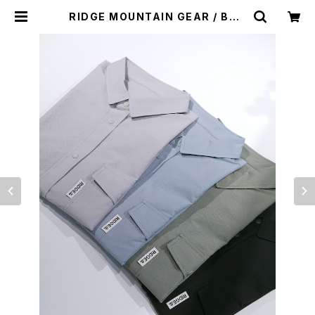
RIDGE MOUNTAIN GEAR / BAS
IC SHORT SLEEVE SHIRT（ME
N） | st. valley house - セントバ
レーハウス