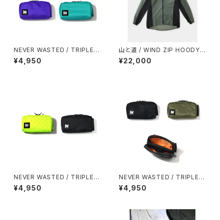
NEVER WASTED / TRIPLEY
山と道 / WIND ZIP HOODY
ES
（UNISEX）
¥4,950
¥22,000
NEVER WASTED / TRIPLEY
NEVER WASTED / TRIPLEY
ES（ECOPAK）
ES（MA-1）
¥4,950
¥4,950