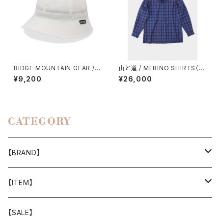
RIDGE MOUNTAIN GEAR / E
山と道 / MERINO SHIRTS（U
NOUGH HAT（2026）
NISEX）
¥9,200
¥26,000
CATEGORY
【BRAND】
山と道
【ITEM】
T-SHIRT
迷迭香
WEAR
【SALE】