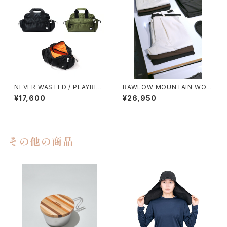
NEVER WASTED / PLAYRIP
RAWLOW MOUNTAIN WOR
（MA-1）
KS / HIKER BAKER PANTS
¥17,600
¥26,950
その他の商品