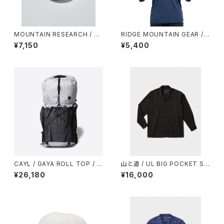
MOUNTAIN RESEARCH / M
RIDGE MOUNTAIN GEAR / S
ULTI-COLOR LID（CUP & M
UNSHADE 2026
¥7,150
¥5,400
UG）
CAYL / GAYA ROLL TOP / M
山と道 / UL BIG POCKET SH
ESH（B-GRID）
IRTS（UNISEX）
¥26,180
¥16,000