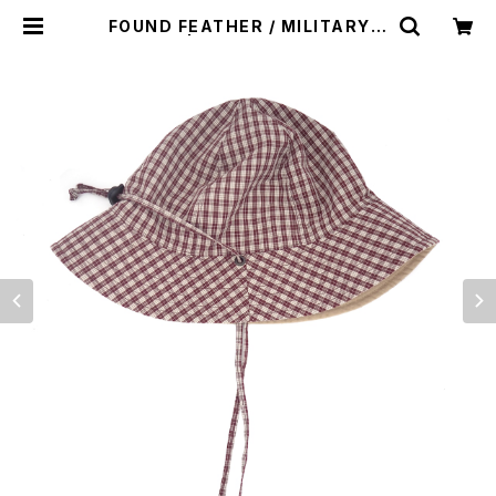
FOUND FEATHER / MILITARY S
UN HAT | st. valley house - セ
ントバレーハウス