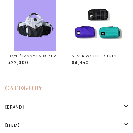
CAYL / FANNY PACK（st.vall
NEVER WASTED / TRIPLEY
ey house exclusive mode
ES
¥22,000
¥4,950
l）
CATEGORY
【BRAND】
山と道
【ITEM】