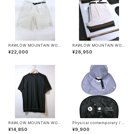
RAWLOW MOUNTAIN WOR
RAWLOW MOUNTAIN WOR
KS / HIKER GURKHA PANTS
KS / HIKER BAKER PANTS
¥22,000
¥26,950
RAWLOW MOUNTAIN WOR
Physical contemporary / Q
KS / DAD LITE CREW
uiet smr cap
¥14,850
¥9,900