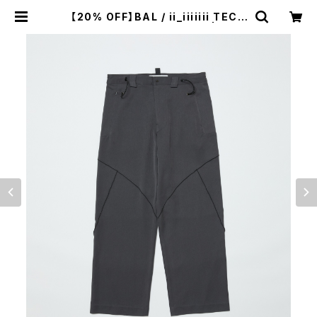
【20% OFF】BAL / ii_iiiiiii TECH
NICAL WOOL TROUSER | st. v
alley house - セントバレーハウス