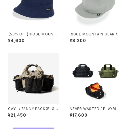
【50% OFF】RIDGE MOUNTA
RIDGE MOUNTAIN GEAR / B
IN GEAR / ENOUGH HAT
ASIC CAP（NT）EXTRA
¥4,600
¥8,200
CAYL / FANNY PACK（B-GRI
NEVER WASTED / PLAYRIP
D）
（MA-1）
¥21,450
¥17,600