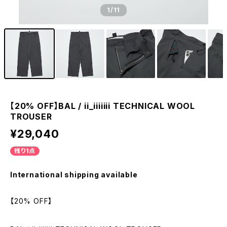
1
/11
【20% OFF】BAL / ii_iiiiiii TECHNICAL WOOL
TROUSER
¥29,040
残り1点
International shipping available
【20% OFF】