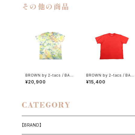
その他の商品
BROWN by 2-tacs / BAA
BROWN by 2-tacs / BAA
POCKET（TIE DYE）
WIDE
¥20,900
¥15,400
CATEGORY
【BRAND】