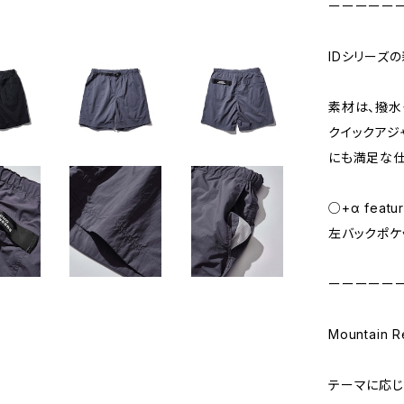
ーーーーー
IDシリーズ
素材は、撥水
クイックアジ
にも満足な仕
○+α featu
左バックポケット
ーーーーー
Mountain
テーマに応じて