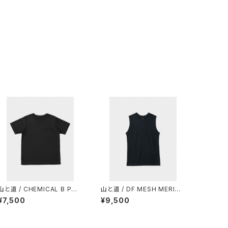
山と道 / CHEMICAL B POC
山と道 / DF MESH MERINO
KET T-SHIRT（UNISEX）
SLEEVELESS（MEN）
¥7,500
¥9,500