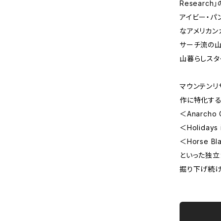
Researc
アイビー・パ
なアメリカン
サーチ流の山
山暮らしスタ
マウンテンリ
作に特化す
＜Anarch
＜Holiday
＜Horse B
といった独立
掘り下げ続け