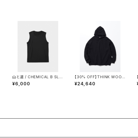
山と道 / CHEMICAL B SLE
【30% OFF】THINK WOOL
EVELESS（MEN）
/ BRUSHED LINING PARK
¥6,000
¥24,640
A