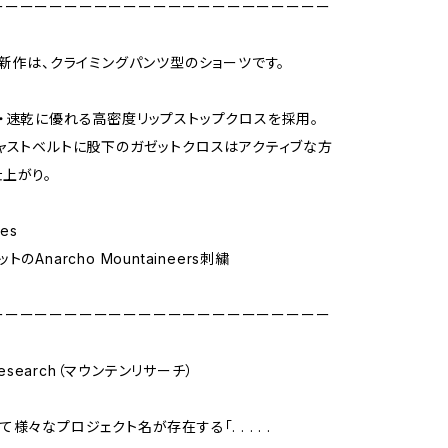
ーーーーーーーーーーーーーーーーーーーーーーー
の新作は、クライミングパンツ型のショーツです。
・速乾に優れる高密度リップストップクロスを採用。
ャストベルトに股下のガゼットクロスはアクティブな方
上がり。
res
のAnarcho Mountaineers刺繍
ーーーーーーーーーーーーーーーーーーーーーーー
 Research（マウンテンリサーチ）
様々なプロジェクト名が存在する「. . . . .