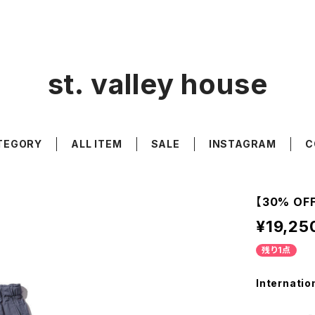
st. valley house
TEGORY
ALL ITEM
SALE
INSTAGRAM
C
【30% OF
¥19,25
残り1点
Internatio