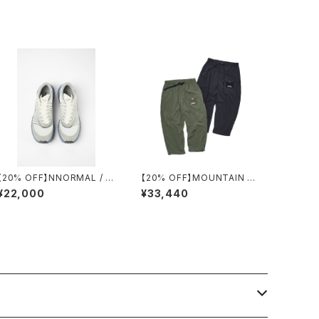
【20% OFF】NNORMAL / T
【20% OFF】MOUNTAIN RE
OMIR 1.0
SEARCH / PHIL PKT. TRO
¥22,000
¥33,440
USERS