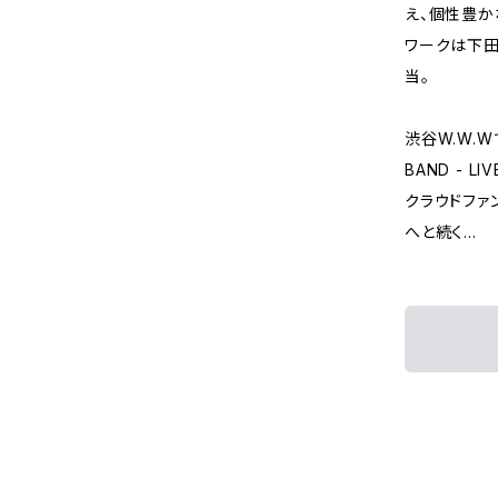
え、個性豊か
ワークは下田
当。
渋谷W.W.W
BAND - LI
クラウドファン
へと続く…