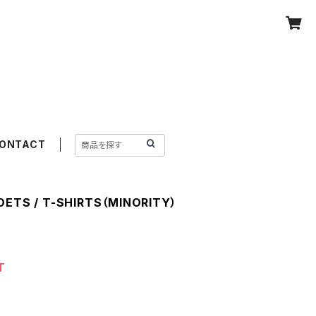
ONTACT
OETS / T-SHIRTS（MINORITY）
T