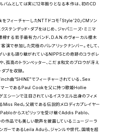
ルバムとしては実に12年振りとなる本作は、初のCD
ckをフィーチャーしたNTTドコモ「Style’20」CMソン
エクステンデッド・ダブをはじめ、ジャパニーズ・ミニマ
標榜する若手最有力バンド、D.A.N.のヴォーカル櫻木
客演で参加した究極のバレアリックナンバー。そして、
がいまも語り継がれているNIPPSとの奇跡のコラボレ
や、孤高のトランぺッター、こだま和文のブロウが冴え
・ダブを収録。
inch曲”SHINE”でフィーチャーされている、Sex
ドラマーであるPaul Cookを父に持つ歌姫Hollie
Kレゲエシーンで注目されているイスラエル出身のフィメ
るMiss Red。父親である伝説的メロディカプレイヤー
s Pabloからスピリッツを受け継ぐAddis Pablo、
CHOの作品でも美しい歌声を披露しているニュージーラ
ガーであるLeila Aduら、ジャンルや世代、国境を超