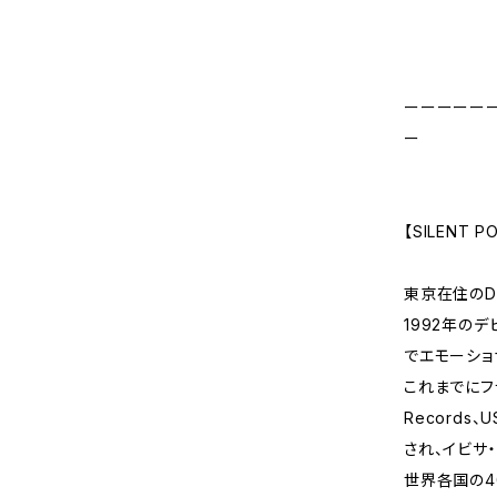
ーーーーー
ー
【SILENT P
東京在住のD
1992年の
でエモーショ
これまでにフラン
Records
され、イビサ・
世界各国の4