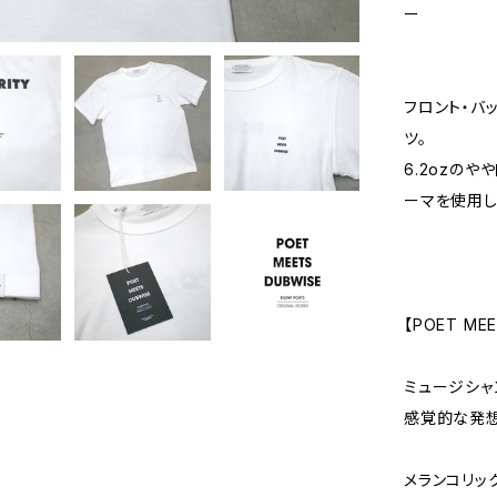
ー
フロント・バ
ツ。
6.2ozの
ーマを使用し
【POET MEE
ミュージシャ
感覚的な発
メランコリッ