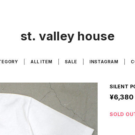
st. valley house
TEGORY
ALL ITEM
SALE
INSTAGRAM
C
SILENT P
¥6,380
SOLD OU