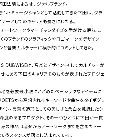
と下田法晴によるオリジナルブランド。
からDJ・ミュージシャンとして活動してきた下田は、グラ
イナーとしてのキャリアも長きにわたる。
アートワークやマーチャンダイズを手がける傍ら、こ
くのブランドのグラフィックやロゴマークをデザイン
ョンと音楽カルチャーに横断的にコミットしてきた。
ETS DUBWISEは、音楽とデザイン・そしてカルチャーが
せにある下田のキャリアそのものが表されたプロジェ
心地を必要最小限にとどめたベーシックなアイテムに
T POETSから連想されるキーワードや曲名をタイポグラ
ザイン。言葉の造形としての美しさと余白を意識したシ
深度のあるプロダクト、その一つひとつに下田が一貫
自身の作品は音楽からアートワークまでを含めたトー
というスタンスが落とし込まれている。