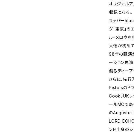
オリジナルア
収録となる。
ラッパー5la
グ「東京」の
ル・メロウを
大悟が初めて
98年の競演
ーション再演
渡るディープ
さらに、先行7
Pistolsの
Cook、U
ールMCであ
のAugustu
LORD E
ンド出身のシン