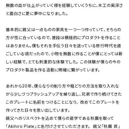
無数の皿が仕上がっていく様を経験していくうちに、木工の奥深さ
と面白さに更に夢中になりました。
基本的に親父は一点ものの家具を一つ一つ作っていて、そちらの
方が性に合っているので、普段は積極的にプロダクトを作ること
はありません。僕もそれを手伝う日々を送っている修行時代を過
ごしている頃だったので、小物を無数に作ることが僕にとっては新
しい経験で、とても刺激的な体験でした。 この体験が僕らの今の
プロダクト製品を作る活動に明確に繋がっています。
あれから20年、僕らなりの削り方や粗どりの方法を取り入れな
がら少しづつブラッシュアップを繰り返し、兄弟で作り続けてきた
このプレートに名前をつけることになり、 改めてこのプレートを
作ってきた日々を思い出しています。
親父へのリスペクトを込めて僕らの苗字である秋廣を取って
「Akihiro Plate」と名付けさせていただきます。 親父「秋廣 昇」