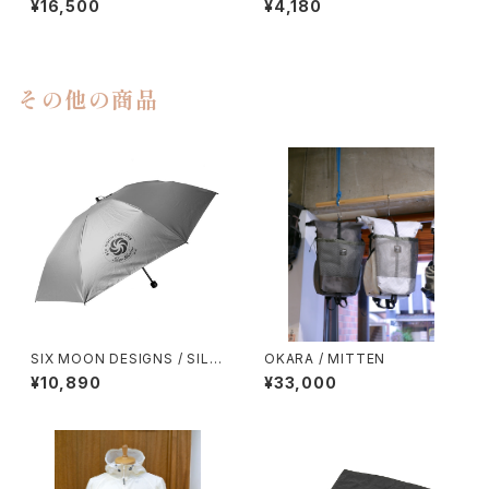
¥16,500
¥4,180
その他の商品
SIX MOON DESIGNS / SILV
OKARA / MITTEN
ER SHADOW MINI UMBREL
¥10,890
¥33,000
LA