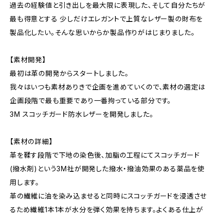
過去の経験値と引き出しを最大限に表現した、そして自分たちが
最も得意とする 少しだけエレガントで上質なレザー製の財布を
製品化したい。そんな思いからか製品作りがはじまりました。
【素材開発】
最初は革の開発からスタートしました。
我々はいつも素材ありきで企画を進めていくので、素材の選定は
企画段階で最も重要であり一番拘っている部分です。
3M スコッチガード防水レザーを開発しました。
【素材の詳細】
革を鞣す段階で下地の染色後、加脂の工程にてスコッチガード
(撥水剤)という3M社が開発した撥水・撥油効果のある薬品を使
用します。
革の繊維に油を染み込ませると同時にスコッチガードを浸透させ
るため繊維1本1本が水分を弾く効果を持ちます。よくある仕上が