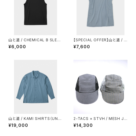
山と道 / CHEMICAL B SLEEV
【SPECIAL OFFER】山と道 / 1
ELESS（MEN）
00% MERINO LIGHT TANK
¥6,000
¥7,600
（WOMEN）
山と道 / KAMI SHIRTS（UNIS
2-TACS × STVH / MESH JE
EX）
T CAP
¥19,000
¥14,300