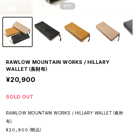
1
/11
RAWLOW MOUNTAIN WORKS / HILLARY
WALLET（長財布）
¥20,900
SOLD OUT
RAWLOW MOUNTAIN WORKS / HILLARY WALLET（長財
布）
¥２０，９００（税込）