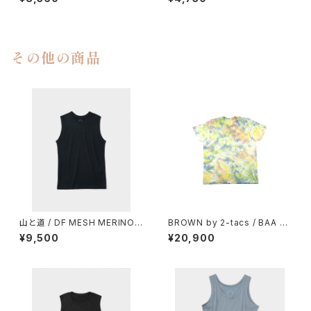
その他の商品
山と道 / DF MESH MERINO
BROWN by 2-tacs / BAA P
SLEEVELESS（MEN）
OCKET（TIE DYE）
¥9,500
¥20,900