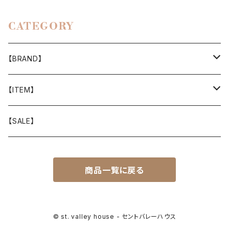
CATEGORY
【BRAND】
山と道
【ITEM】
T-SHIRT
迷迭香
WEAR
【SALE】
SHIRTS
408 OWN WORKS
CAP
商品一覧に戻る
BOTTOMS
303
BAG
OUTER
Akihiro Wood Works
SHOES
© st. valley house - セントバレーハウス