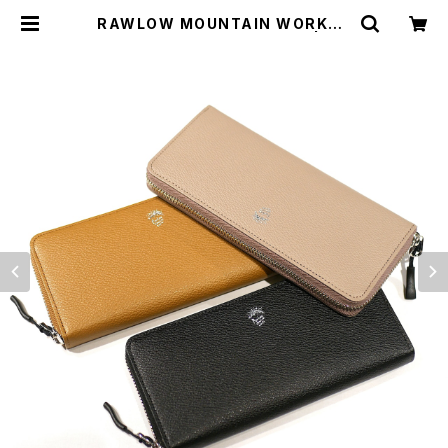
RAWLOW MOUNTAIN WORKS /
HILLARY WALLET（長財布） | st.
valley house - セントバレーハウ
ス