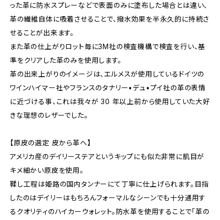
った革に防水スプレーなどで表面のみに塗布した場合とは違い、
革の繊維自体に吸着させることで、撥水効果を半永久的に持続さ
せることが出来ます。
また革の仕上がりロット毎に3M社の検査機構で検査を行い、基
準をクリアした革のみを使用します。
革の出来上がりのイメージは、エルメスが使用しているドイツの
ワインハイマー社やフランスのタナリー•デュ•プイ社の革の表情
に近づける事、これは我々が 30 年以上前から使用していた大好
きな理想のレザーでした。
【原皮の選定 皮から革へ】
アメリカ産のデイリーステアというキップにも似た非常に肌目が
キメ細かい原皮を使用。
鞣し工程は姫路の国内タンナーにて丁寧に仕上げられます。目指
したのはデイリーはもちろんフォーマルなシーンでも十分通用す
るクオリティのハイカーウォレット。防水革を使用することで「革の