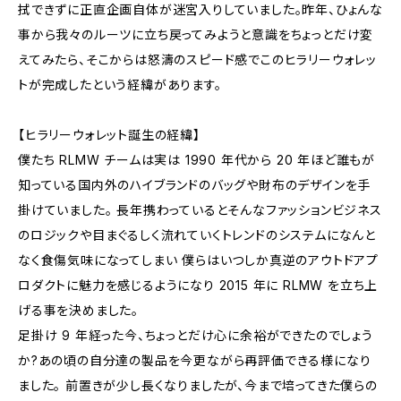
拭できずに正直企画自体が迷宮入りしていました。昨年、ひょんな
事から我々のルーツに立ち戻ってみようと意識をちょっとだけ変
えてみたら、そこからは怒濤のスピード感でこのヒラリーウォレッ
トが完成したという経緯があります。
【ヒラリーウォレット誕生の経緯】
僕たち RLMW チームは実は 1990 年代から 20 年ほど誰もが
知っている国内外のハイブランドのバッグや財布のデザインを手
掛けていました。 長年携わっているとそんなファッションビジネス
のロジックや目まぐるしく流れていくトレンドのシステムになんと
なく食傷気味になってしまい 僕らはいつしか真逆のアウトドアプ
ロダクトに魅力を感じるようになり 2015 年に RLMW を立ち上
げる事を決めました。
足掛け 9 年経った今、ちょっとだけ心に余裕ができたのでしょう
か?あの頃の自分達の製品を今更ながら再評価できる様になり
ました。 前置きが少し長くなりましたが、今まで培ってきた僕らの