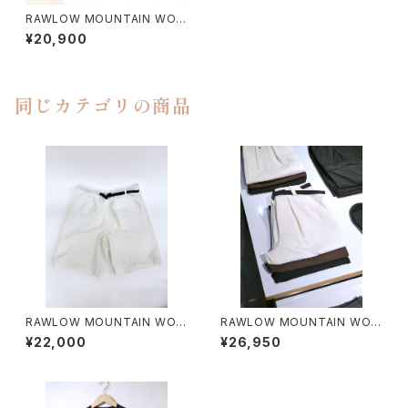
RAWLOW MOUNTAIN WOR
KS / HILLARY WALLET（長財
¥20,900
布）
同じカテゴリの商品
RAWLOW MOUNTAIN WOR
RAWLOW MOUNTAIN WOR
KS / HIKER GURKHA PANTS
KS / HIKER BAKER PANTS
¥22,000
¥26,950