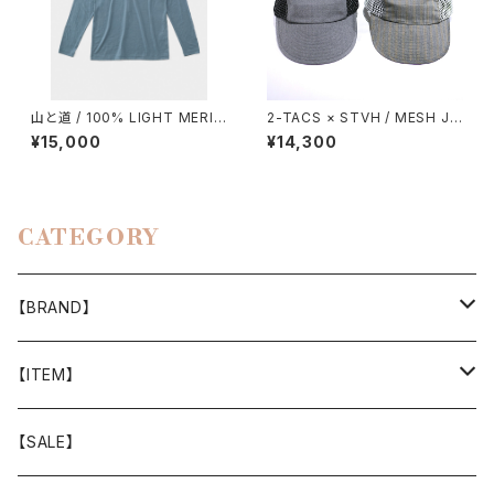
山と道 / 100% LIGHT MERIN
2-TACS × STVH / MESH JE
O LONGSLEEVE（UNISEX）
T CAP
¥15,000
¥14,300
CATEGORY
【BRAND】
山と道
【ITEM】
T-SHIRT
迷迭香
WEAR
【SALE】