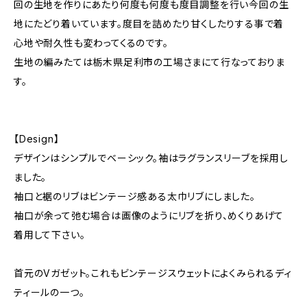
回の生地を作りにあたり何度も何度も度目調整を行い今回の生
地にたどり着いています。度目を詰めたり甘くしたりする事で着
心地や耐久性も変わってくるのです。
生地の編みたては栃木県足利市の工場さまにて行なっておりま
す。
【Design】
デザインはシンプルでベーシック。袖はラグランスリーブを採用し
ました。
袖口と裾のリブはビンテージ感ある太巾リブにしました。
袖口が余って弛む場合は画像のようにリブを折り、めくりあげて
着用して下さい。
首元のVガゼット。これもビンテージスウェットによくみられるディ
ティールの一つ。