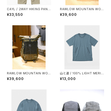
CAYL / ２WAY HIKING PANT
RAWLOW MOUNTAIN WOR
S（BEIGE）
KS / RASCAL（BLACK）
¥33,550
¥39,600
RAWLOW MOUNTAIN WOR
山と道 / 100% LIGHT MERIN
KS / RASCAL（OLIVE）
O KANGAROO（UNISEX）
¥39,600
¥13,000