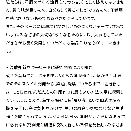
私たちは、洋服を単なる流行（ファッション）として捉えてはいませ
ん。着心地が良いもの、自分らしく着こなしができるもの、年齢層
を感じさせないものであるべきだと考えています。
また、そのベースには環境にやさしいものづくりがテーマとなって
います。みなさまの大切な1枚となるために、お手入れをしていた
だきながら長く愛用していただける製品作りを心がけていきま
す。
⚫︎温故知新をキーワードに研究開発に取り組む
故きを温ねて新しきを知る。私たちの洋服作りは、糸から生地ま
でのテキスタイル開発から、染色、縫製にいたるまで、「古き新し
き」にとらわれず、私たちの洋服作りに最もよい方法を常に模索し
ています。たとえば、生地を編むにも「吊り機」という旧式の編み
機を使用し、糸に負担をかけず、生地の風合いを損なわない生地
作りを取り入れています。私たちは日々、洋服がかたちになるまで
に必要な研究開発と創造に努め、新しい価値を見出し、みなさま