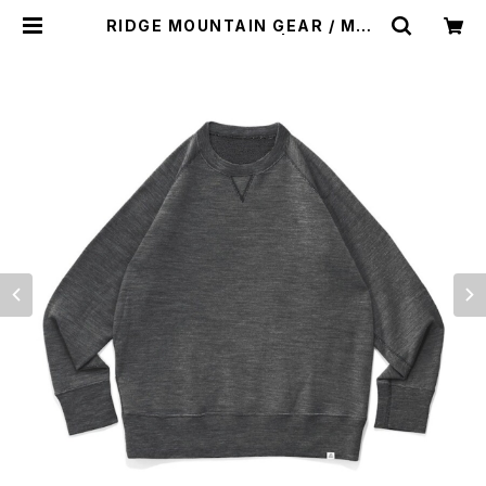
RIDGE MOUNTAIN GEAR / MER
INO SWEAT SHIRT | st. valley
house - セントバレーハウス